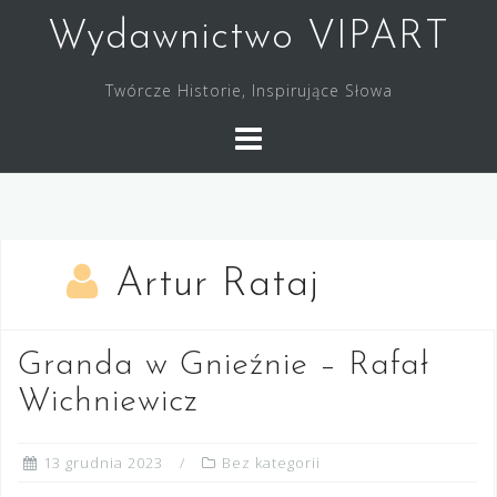
Skip
Wydawnictwo VIPART
to
content
Twórcze Historie, Inspirujące Słowa
Artur Rataj
Granda w Gnieźnie – Rafał
Wichniewicz
13 grudnia 2023
Bez kategorii