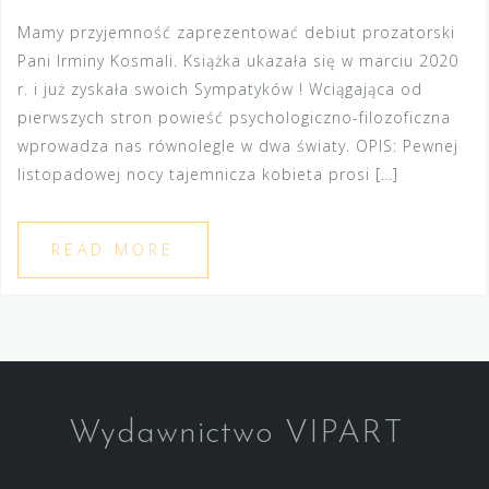
Mamy przyjemność zaprezentować debiut prozatorski
Pani Irminy Kosmali. Książka ukazała się w marciu 2020
r. i już zyskała swoich Sympatyków ! Wciągająca od
pierwszych stron powieść psychologiczno-filozoficzna
wprowadza nas równolegle w dwa światy. OPIS: Pewnej
listopadowej nocy tajemnicza kobieta prosi […]
READ MORE
Wydawnictwo VIPART