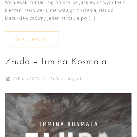
Wiśniewski oddalił się od stolika Jaśkiewicz wydobył z
kieszeni rewolwer i, nie wstając z krzesła, dał do
Mazurkiewiczówny jeden strzał, a po […]
READ MORE
Złuda – Irmina Kosmala
10 lipca 2020
Bez kategorii