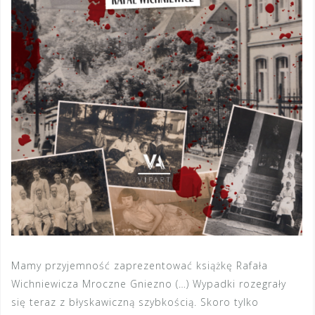
Mamy przyjemność zaprezentować książkę Rafała
Wichniewicza Mroczne Gniezno (…) Wypadki rozegrały
się teraz z błyskawiczną szybkością. Skoro tylko