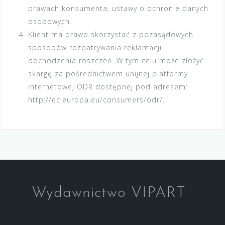
prawach konsumenta, ustawy o ochronie danych
osobowych.
Klient ma prawo skorzystać z pozasądowych
sposobów rozpatrywania reklamacji i
dochodzenia roszczeń. W tym celu może złożyć
skargę za pośrednictwem unijnej platformy
internetowej ODR dostępnej pod adresem:
http://ec.europa.eu/consumers/odr/.
Wydawnictwo VIPART