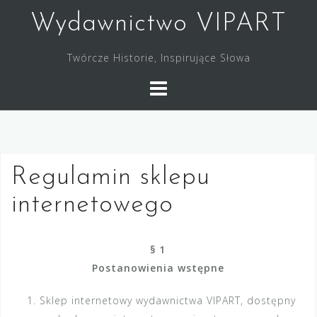
Skip
Wydawnictwo VIPART
to
content
Twórcze Historie, Inspirujące Słowa
Regulamin sklepu
internetowego
§ 1
Postanowienia wstępne
Sklep internetowy wydawnictwa VIPART, dostępny