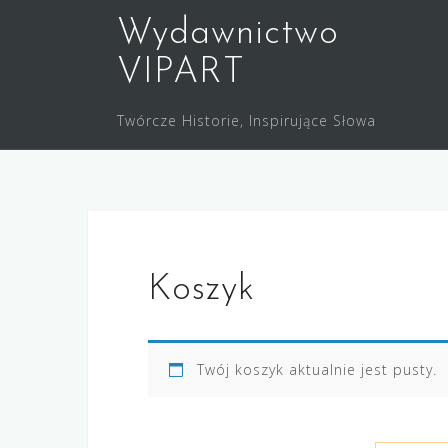
Skip
Wydawnictwo
to
content
VIPART
Twórcze Historie, Inspirujące Słowa
Koszyk
Twój koszyk aktualnie jest pusty.