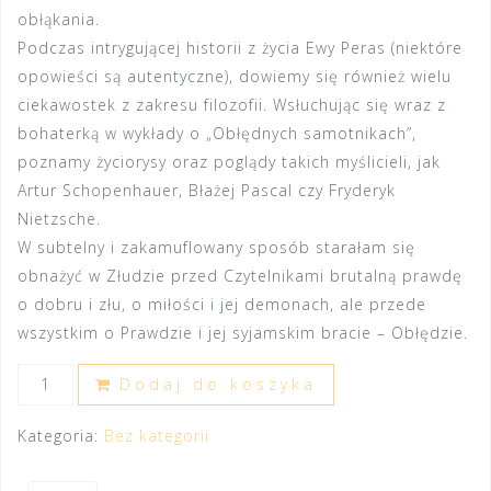
obłąkania.
Podczas intrygującej historii z życia Ewy Peras (niektóre
opowieści są autentyczne), dowiemy się również wielu
ciekawostek z zakresu filozofii. Wsłuchując się wraz z
bohaterką w wykłady o „Obłędnych samotnikach”,
poznamy życiorysy oraz poglądy takich myślicieli, jak
Artur Schopenhauer, Błażej Pascal czy Fryderyk
Nietzsche.
W subtelny i zakamuflowany sposób starałam się
obnażyć w Złudzie przed Czytelnikami brutalną prawdę
o dobru i złu, o miłości i jej demonach, ale przede
wszystkim o Prawdzie i jej syjamskim bracie – Obłędzie.
ilość
Dodaj do koszyka
Złuda
-
Kategoria:
Bez kategorii
Irmina
Kosmala