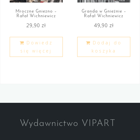
Mroczne Gniezno –
Granda w Gnieźnie –
Rafał Wichniewicz
Rafał Wichniewicz
29,90
zł
49,90
zł
Dowiedz
Dodaj do
się więcej
koszyka
Wydawnictwo VIPART