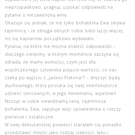
nieprzypadkowo, pragnąc uzyskać odpowiedź na
pytanie o niezawinioną winę.
Okazuje się jednak, że nie tylko bohaterka Ewa skrywa
tajemnicę i że obojga obcych sobie ludzi łączy więcej,
niż się kapłanowi początkowo wydawało.
Pytania, na które nie można znaleźć odpowiedzi –
dlaczego cierpimy, w którym momencie zaczyna się
zdrada, ile mamy wolności, czym jest dla
współczesnego człowieka pojęcie wartości, co nas
czeka po wyjściu z „jaskini Platona”? – dręczyć będą
duchownego, który postara się swej interlokutorce
udzielić sensownych, w jego mniemaniu, wyjaśnień.
Nosząc w sobie niewidzialną ranę, tajemnicza
bohaterka, Ewa, zapytuje więc spowiednika o rzeczy
pierwsze i ostateczne.
W swej debiutanckiej powieści starałam się ponadto
przedstawić miłość jako rodzaj słabości, lęku i