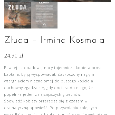
Złuda – Irmina Kosmala
24,90
zł
Pewnej listopadowej nocy tajemnicza kobieta prosi
kapłana, by ją wyspowiadał. Zaskoczony nagłym
wtargnięciem nieznajomej do pustego kościoła
duchowny zgadza się, gdy dociera do niego, że
popełniła jeden z najcięższych grzechów.
Spowiedź kobiety przeradza się z czasem w
dramatyczną opowieść. Po przywołaniu kolejnych
wypadków z jej życia kapłan domyśla się, że wybrała go